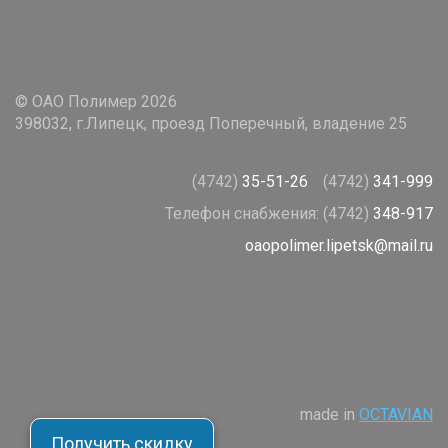
© ОАО Полимер 2026
398032, г.Липецк, проезд Поперечный, владение 25
(4742)
35-51-26
(4742)
341-999
Телефон снабжения:
(4742)
348-917
oaopolimer.lipetsk@mail.ru
made in
OCTAVIAN
Получить скидку