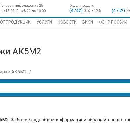
 Поперечный, владение 25
Отдел продаж:
(4742)
355-126
(4742)
3
до 17:00, Пт с 8:00 до 16:00
ОГ ПРОДУКЦИИ
УСЛУГИ
НОВОСТИ
ВИКИ
ФСФР РОССИИ
рки АК5М2
арки АК5М2
К5М2
. За более подробной информацией обращайтесь по теле