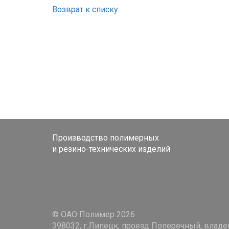
Возврат к списку
Производство полимерных
и резино-технических изделий
© ОАО Полимер 2026
398032, г.Липецк, проезд Поперечный, владе